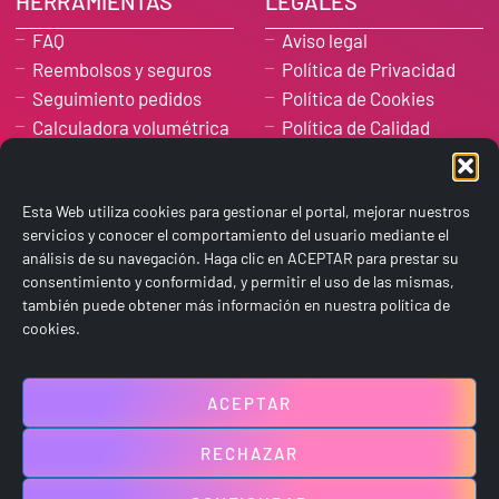
HERRAMIENTAS
LEGALES
FAQ
Aviso legal
Reembolsos y seguros
Política de Privacidad
Seguimiento pedidos
Política de Cookies
Calculadora volumétrica
Política de Calidad
Códigos postales
Condiciones Generales
nacionales
Advertencia de copyright
Códigos postales
Esta Web utiliza cookies para gestionar el portal, mejorar nuestros
Advertencia de
internacionales
servicios y conocer el comportamiento del usuario mediante el
privacidad para
Consultar horarios
contactos
análisis de su navegación. Haga clic en ACEPTAR para prestar su
códigos postales
consentimiento y conformidad, y permitir el uso de las mismas,
Condiciones y
también puede obtener más información en nuestra política de
Descargar documentos
Advertencias del
cookies.
Registro de Usuarios
Ofertas de Trabajo
ACEPTAR
Copyright© 2025 Rapid Express SA - Empresa de
RECHAZAR
Mensajería y Paquetería Urgente - RapidExpress.